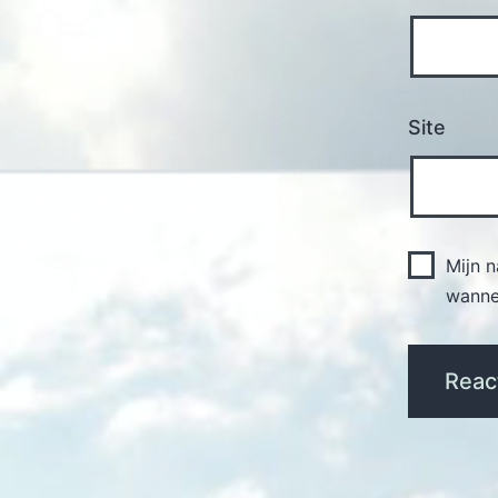
Site
Mijn 
wannee