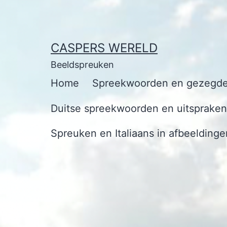
Ga
naar
de
CASPERS WERELD
inhoud
Beeldspreuken
Home
Spreekwoorden en gezegde
Duitse spreekwoorden en uitspraken 
Spreuken en Italiaans in afbeeldinge