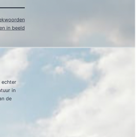
ekwoorden
n in beeld
 echter
atuur in
an de