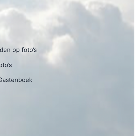
en op foto’s
oto’s
Gastenboek