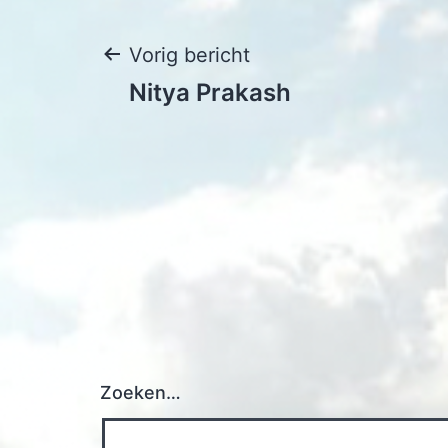
Bericht
Vorig bericht
Nitya Prakash
navigatie
Zoeken…