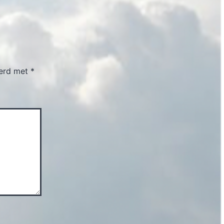
eerd met
*