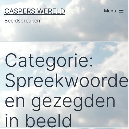
Ga
CASPERS WERELD
Menu
naar
Beeldspreuken
de
inhoud
Categorie:
Spreekwoord
en gezegden
in beeld