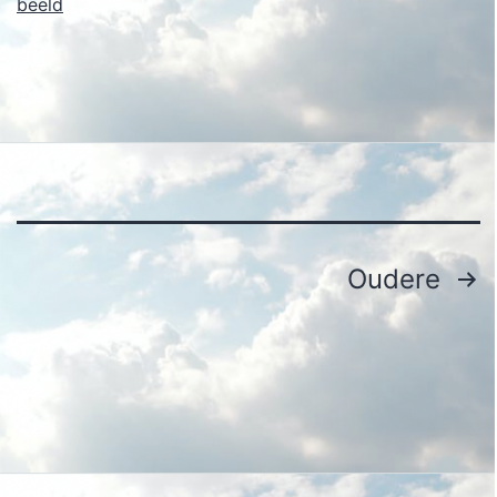
beeld
Berichten
Oudere
paginering