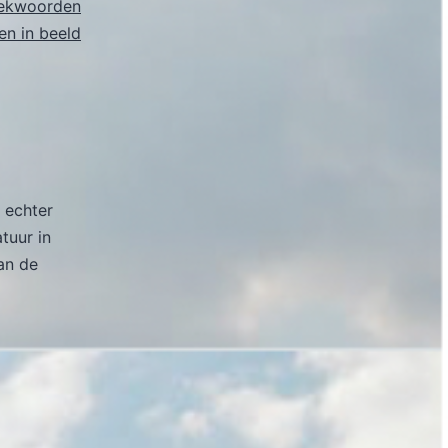
ekwoorden
n in beeld
 echter
atuur in
an de