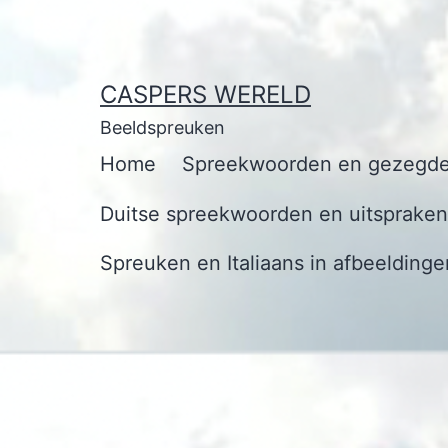
Ga
naar
de
CASPERS WERELD
inhoud
Beeldspreuken
Home
Spreekwoorden en gezegde
Duitse spreekwoorden en uitspraken 
Spreuken en Italiaans in afbeeldinge