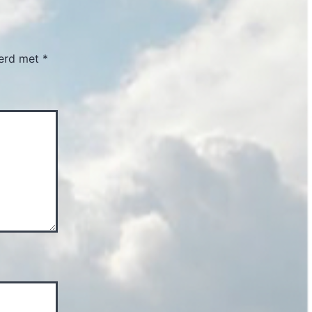
eerd met
*