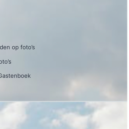
en op foto’s
oto’s
Gastenboek