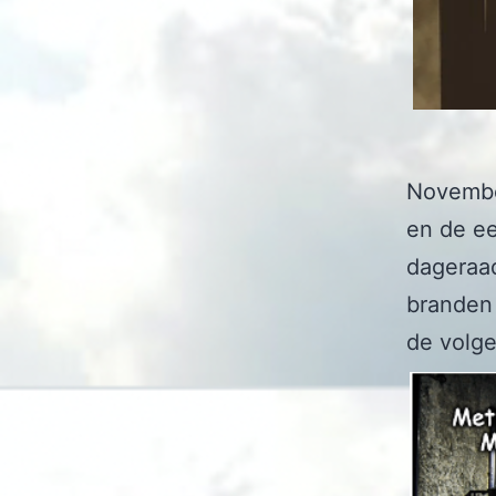
Novembe
en de ee
dageraad
branden 
de volge