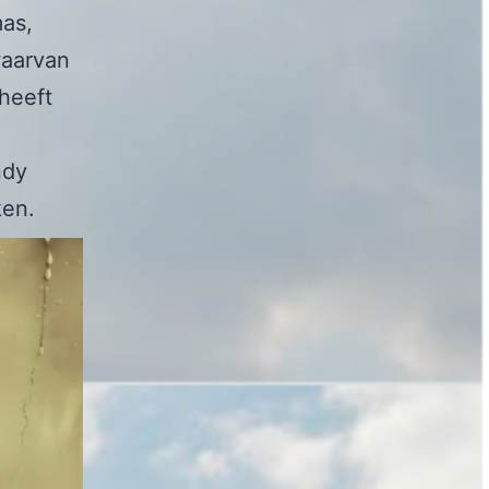
as,
waarvan
 heeft
ndy
ken.