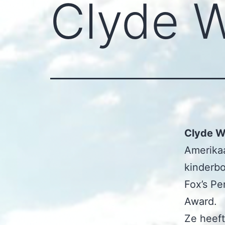
Clyde 
Clyde W
Amerikaa
kinderbo
Fox’s Pe
Award.
Ze heeft