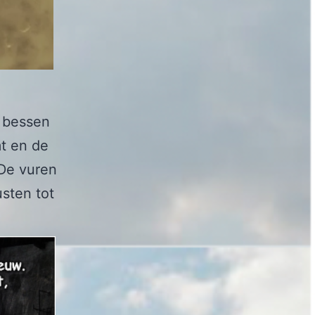
 bessen
t en de
 De vuren
usten tot