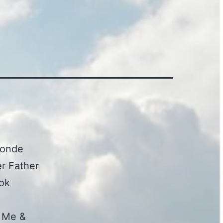
oonde
r Father
ook
h Me &