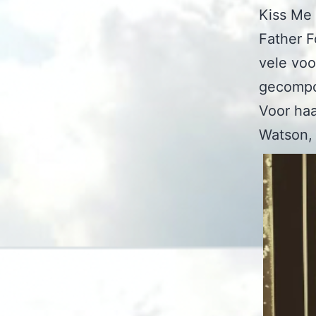
Kiss Me
Father 
vele voo
gecompo
Voor ha
Watson, 