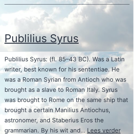
Publilius Syrus
Publilius Syrus: (fl. 85–43 BC). Was a Latin
writer, best known for his sententiae. He
was a Roman Syrian from Antioch who was
brought as a slave to Roman Italy. Syrus
was brought to Rome on the same ship that
brought a certain Manilius Antiochus,
astronomer, and Staberius Eros the
Publi
grammarian. By his wit and…
Lees verder