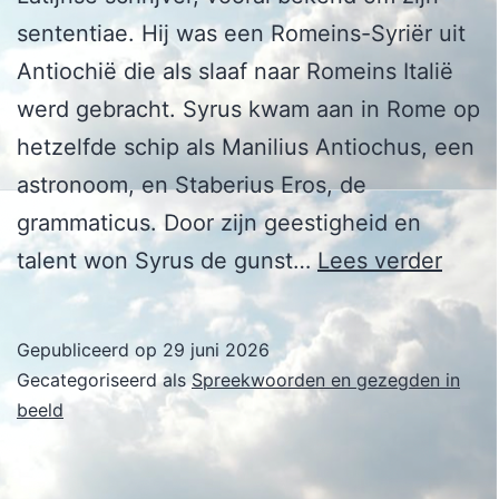
sententiae. Hij was een Romeins-Syriër uit
Antiochië die als slaaf naar Romeins Italië
werd gebracht. Syrus kwam aan in Rome op
hetzelfde schip als Manilius Antiochus, een
astronoom, en Staberius Eros, de
grammaticus. Door zijn geestigheid en
Publi
talent won Syrus de gunst…
Lees verder
Syru
Gepubliceerd op
29 juni 2026
Gecategoriseerd als
Spreekwoorden en gezegden in
beeld