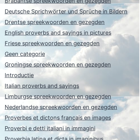
Brabantse spreekwoorden en gezegden
Deutsche Sprichwörter und Sprüche in Bildern
Drentse spreekwoorden en gezegden
English proverbs and sayings in pictures
Friese spreekwoorden en gezegden
Geen categorie
Groningse spreekwoorden en gezegden
Introductie
Italian proverbs and sayings
Limburgse spreekwoorden en gezegden
Nederlandse spreekwoorden en gezegden
Proverbes et dictons français en images
Proverbi e detti italiani in immagini
Proverbia latina et dicta in imaginibus