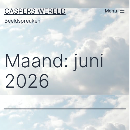
Ga
CASPERS WERELD
Menu
naar
Beeldspreuken
de
inhoud
Maand:
juni
2026