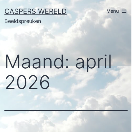
Ga
CASPERS WERELD
Menu
naar
Beeldspreuken
de
inhoud
Maand:
april
2026