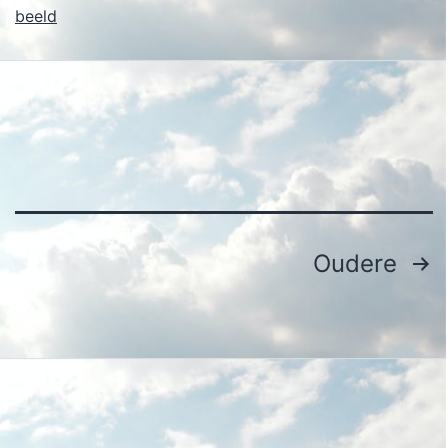
beeld
Berichten
Oudere
paginering