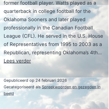
former football player. Watts played as a
quarterback in college football for the
Oklahoma Sooners and later played
professionally in the Canadian Football
League (CFL). He served in the U.S. House
of Representatives from 1995 to 2003 as a
Republican, representing Oklahoma’s 4th…
J.
Lees verder
C.
Watts
Gepubliceerd op
24 februari 2026
Jr.
Gecategoriseerd als
Spreekwoorden en gezegden in
beeld