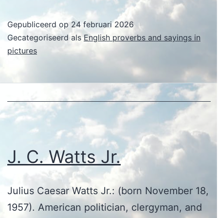
C.
Watts
Gepubliceerd op
24 februari 2026
Jr.
Gecategoriseerd als
English proverbs and sayings in
pictures
J. C. Watts Jr.
Julius Caesar Watts Jr.: (born November 18,
1957). American politician, clergyman, and