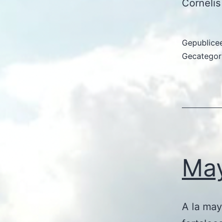
Cornelis
Gepublice
Gecategor
May
A la may