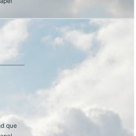
Capel
ad que