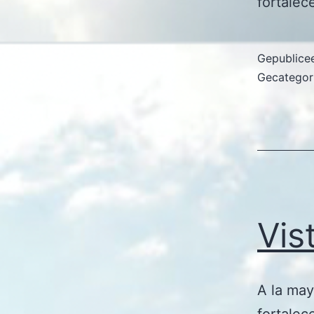
fortalec
Gepublice
Gecategor
Vis
A la may