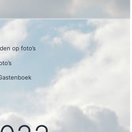
en op foto’s
oto’s
Gastenboek