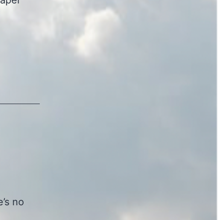
Capel
e’s no