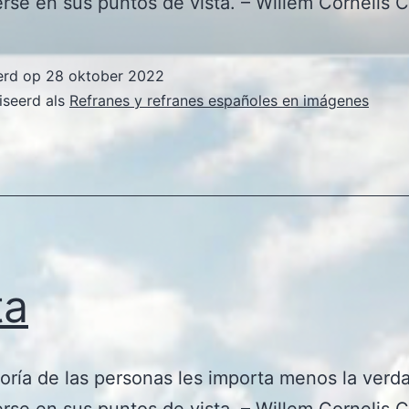
erse en sus puntos de vista. – Willem Cornelis 
erd op
28 oktober 2022
iseerd als
Refranes y refranes españoles en imágenes
ta
oría de las personas les importa menos la verd