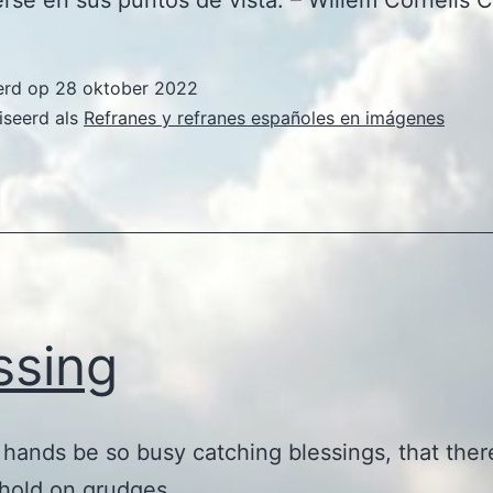
erse en sus puntos de vista. – Willem Cornelis 
erd op
28 oktober 2022
iseerd als
Refranes y refranes españoles en imágenes
ssing
 hands be so busy catching blessings, that ther
hold on grudges.