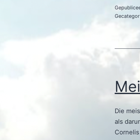
Gepublice
Gecategor
Mei
Die mei
als daru
Cornelis