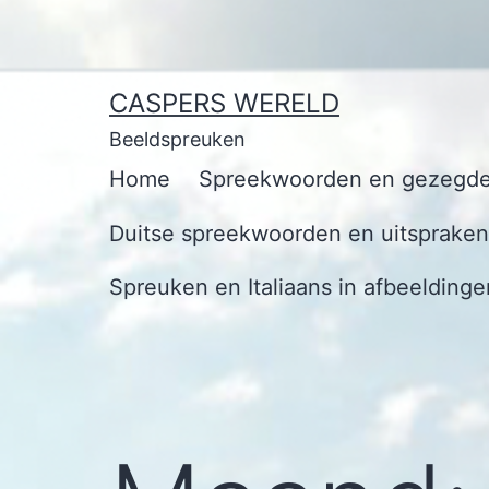
Ga
naar
de
CASPERS WERELD
inhoud
Beeldspreuken
Home
Spreekwoorden en gezegde
Duitse spreekwoorden en uitspraken 
Spreuken en Italiaans in afbeeldinge