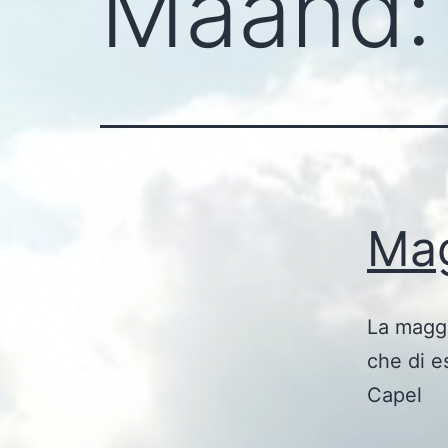
Maand
Mag
La maggi
che di e
Capel