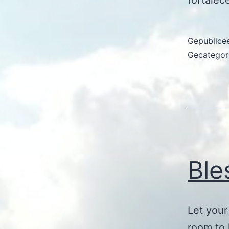
fortalec
Gepublice
Gecategor
Ble
Let your
room to 