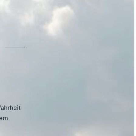
ahrheit
lem