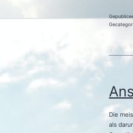
Gepublice
Gecategor
Ans
Die mei
als daru