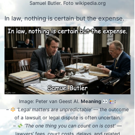
Samuel Butler. Foto wikipedia.org
In law, nothing is certain but the expense.
Image: Peter van Geest AI.
Meaning
:
–
‘Legal matters are unpredictable’
— the outcome
of a lawsuit or legal dispute is often uncertain.
–
‘The one thing you can count on is cost’
—
lawyers’ fees, court costs, delays, and related