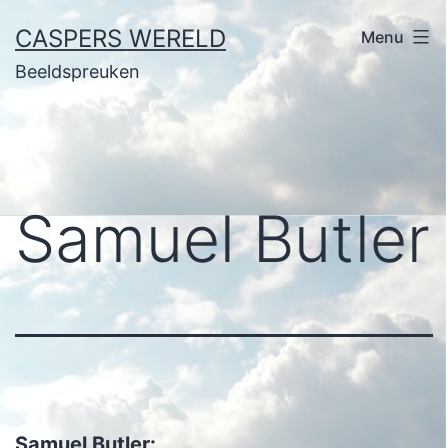
Ga
CASPERS WERELD
Menu
naar
Beeldspreuken
de
inhoud
Samuel Butler
Samuel Butler: