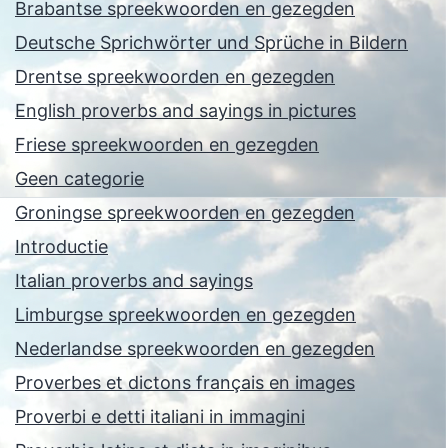
Brabantse spreekwoorden en gezegden
Deutsche Sprichwörter und Sprüche in Bildern
Drentse spreekwoorden en gezegden
English proverbs and sayings in pictures
Friese spreekwoorden en gezegden
Geen categorie
Groningse spreekwoorden en gezegden
Introductie
Italian proverbs and sayings
Limburgse spreekwoorden en gezegden
Nederlandse spreekwoorden en gezegden
Proverbes et dictons français en images
Proverbi e detti italiani in immagini