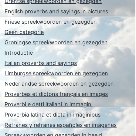
Drentse spreekwoorden en gezegden
English proverbs and sayings in pictures
Friese spreekwoorden en gezegden
Geen categorie
Groningse spreekwoorden en gezegden
Introductie
Italian proverbs and sayings
Limburgse spreekwoorden en gezegden
Nederlandse spreekwoorden en gezegden
Proverbes et dictons français en images
Proverbi e detti italiani in immagini
Proverbia latina et dicta in imaginibus
Refranes y refranes españoles en imágenes
Spreekwoorden en gezegden in beeld