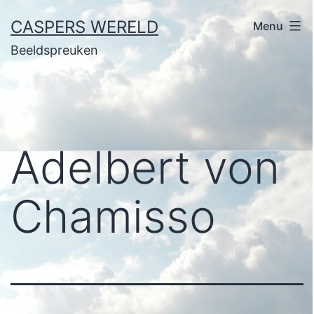
Ga
CASPERS WERELD
Menu
naar
Beeldspreuken
de
inhoud
Adelbert von
Chamisso