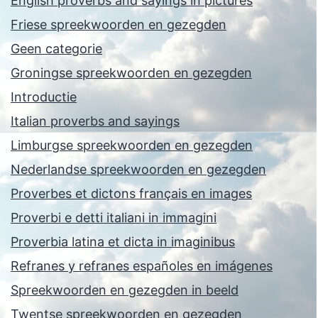
English proverbs and sayings in pictures
Friese spreekwoorden en gezegden
Geen categorie
Groningse spreekwoorden en gezegden
Introductie
Italian proverbs and sayings
Limburgse spreekwoorden en gezegden
Nederlandse spreekwoorden en gezegden
Proverbes et dictons français en images
Proverbi e detti italiani in immagini
Proverbia latina et dicta in imaginibus
Refranes y refranes españoles en imágenes
Spreekwoorden en gezegden in beeld
Twentse spreekwoorden en gezegden