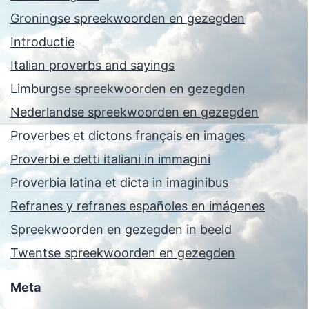
Groningse spreekwoorden en gezegden
Introductie
Italian proverbs and sayings
Limburgse spreekwoorden en gezegden
Nederlandse spreekwoorden en gezegden
Proverbes et dictons français en images
Proverbi e detti italiani in immagini
Proverbia latina et dicta in imaginibus
Refranes y refranes españoles en imágenes
Spreekwoorden en gezegden in beeld
Twentse spreekwoorden en gezegden
Meta