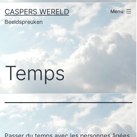
Ga
CASPERS WERELD
Menu
naar
Beeldspreuken
de
inhoud
Temps
Passer du temps avec les personnes âgées.