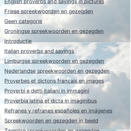
English proverbs and sayings in pictures
Friese spreekwoorden en gezegden
Geen categorie
Groningse spreekwoorden en gezegden
Introductie
Italian proverbs and sayings
Limburgse spreekwoorden en gezegden
Nederlandse spreekwoorden en gezegden
Proverbes et dictons français en images
Proverbi e detti italiani in immagini
Proverbia latina et dicta in imaginibus
Refranes y refranes españoles en imágenes
Spreekwoorden en gezegden in beeld
Twentse spreekwoorden en gezegden