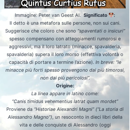
Immagine: Peter van Geest AI.
Significato
:
Il detto è una metafora sulle persone, non sui cani.
Suggerisce che coloro che sono
“spaventati o insicuri”
spesso compensano con atteggiamenti rumorosi e
aggressivi, ma il loro latrato (minacce, spavalderia,
spavalderia) supera il loro morso (effettiva volontà o
capacità di portare a termine l’azione).
In breve: “le
minacce più forti spesso provengono dai più timorosi,
non dai più pericolosi”.
Origine:
La linea appare in latino come:
“Canis timidus vehementius latrat quam mordet”
Proviene da
“Historiae Alexandri Magni” (“La storia di
Alessandro Magno”)
, un resoconto in dieci libri della
vita e delle conquiste di Alessandro (oggi