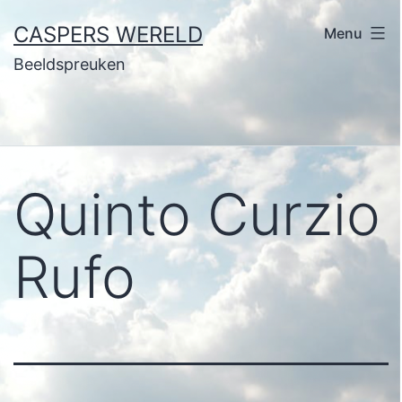
Ga
CASPERS WERELD
Menu
naar
Beeldspreuken
de
inhoud
Quinto Curzio
Rufo