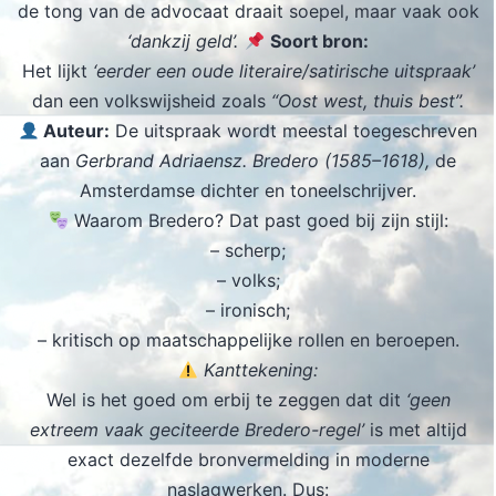
de tong van de advocaat draait soepel, maar vaak ook
‘dankzij geld’.
Soort bron:
Het lijkt
‘eerder een oude literaire/satirische uitspraak’
dan een volkswijsheid zoals
“Oost west, thuis best”.
Auteur:
De uitspraak wordt meestal toegeschreven
aan
Gerbrand Adriaensz. Bredero (1585–1618),
de
Amsterdamse dichter en toneelschrijver.
Waarom Bredero? Dat past goed bij zijn stijl:
– scherp;
– volks;
– ironisch;
– kritisch op maatschappelijke rollen en beroepen.
Kanttekening:
Wel is het goed om erbij te zeggen dat dit
‘geen
extreem vaak geciteerde Bredero-regel’
is met altijd
exact dezelfde bronvermelding in moderne
naslagwerken. Dus: