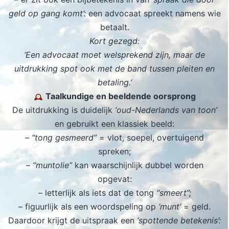
geld op gang komt’:
een advocaat spreekt namens wie
betaalt.
Kort gezegd:
‘Een advocaat moet welsprekend zijn, maar de
uitdrukking spot ook met de band tussen pleiten en
betaling.’
Taalkundige en beeldende oorsprong
De uitdrukking is duidelijk
‘oud-Nederlands van toon’
en gebruikt een klassiek beeld:
–
“tong gesmeerd”
= vlot, soepel, overtuigend
spreken;
–
“muntolie”
kan waarschijnlijk dubbel worden
opgevat:
– letterlijk als iets dat de tong
“smeert”;
– figuurlijk als een woordspeling op
‘munt’
= geld.
Daardoor krijgt de uitspraak een
‘spottende betekenis’: