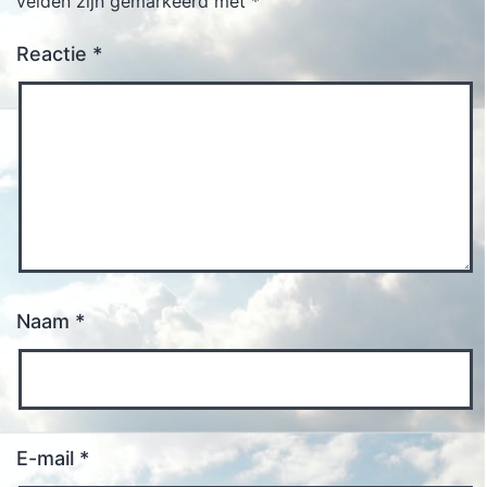
velden zijn gemarkeerd met
*
Reactie
*
Naam
*
E-mail
*