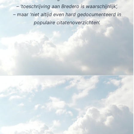
–
’toeschrijving aan Bredero is waarschijnlijk’,
– maar
‘niet altijd even hard gedocumenteerd in
populaire citatenoverzichten’.