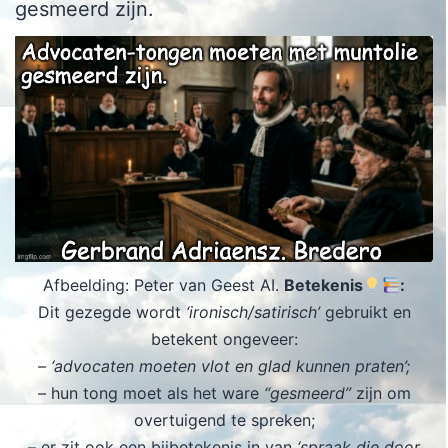
gesmeerd zijn.
Afbeelding: Peter van Geest AI.
Betekenis
:
Dit gezegde wordt
‘ironisch/satirisch’
gebruikt en
betekent ongeveer:
– ‘advocaten moeten vlot en glad kunnen praten’;
– hun tong moet als het ware
“gesmeerd”
zijn om
overtuigend te spreken;
– er zit ook een bijbetekenis in van
‘spraak die door