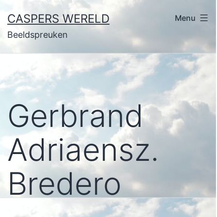
Ga
CASPERS WERELD
Menu
naar
Beeldspreuken
de
inhoud
Gerbrand
Adriaensz.
Bredero