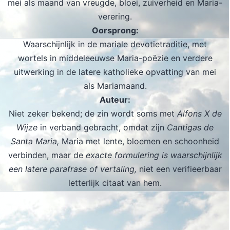
mei als maand van vreugde, bloei, zuiverheid en Maria-
verering.
Oorsprong:
Waarschijnlijk in de mariale devotietraditie, met
wortels in middeleeuwse Maria-poëzie en verdere
uitwerking in de latere katholieke opvatting van mei
als Mariamaand.
Auteur:
Niet zeker bekend; de zin wordt soms met
Alfons X de
Wijze
in verband gebracht, omdat zijn
Cantigas de
Santa Maria,
Maria met lente, bloemen en schoonheid
verbinden, maar de
exacte formulering is waarschijnlijk
een latere parafrase of vertaling,
niet een verifieerbaar
letterlijk citaat van hem.