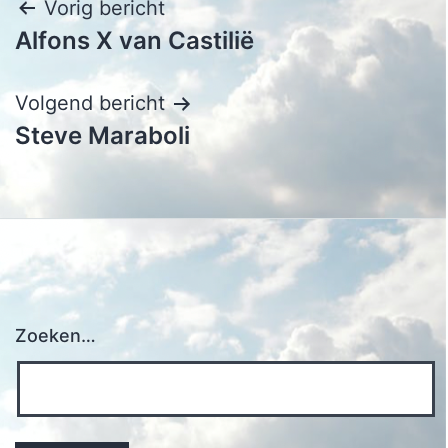
Bericht
Vorig bericht
Alfons X van Castilië
navigatie
Volgend bericht
Steve Maraboli
Zoeken…