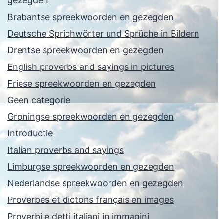
gezegden
Brabantse spreekwoorden en gezegden
Deutsche Sprichwörter und Sprüche in Bildern
Drentse spreekwoorden en gezegden
English proverbs and sayings in pictures
Friese spreekwoorden en gezegden
Geen categorie
Groningse spreekwoorden en gezegden
Introductie
Italian proverbs and sayings
Limburgse spreekwoorden en gezegden
Nederlandse spreekwoorden en gezegden
Proverbes et dictons français en images
Proverbi e detti italiani in immagini