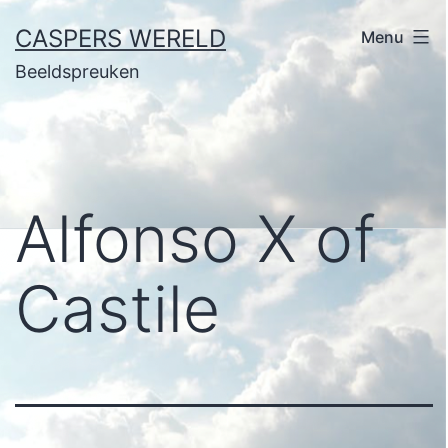
Ga
CASPERS WERELD
Menu
naar
Beeldspreuken
de
inhoud
Alfonso X of
Castile