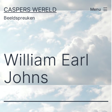
Ga
CASPERS WERELD
Menu
naar
Beeldspreuken
de
inhoud
William Earl
Johns