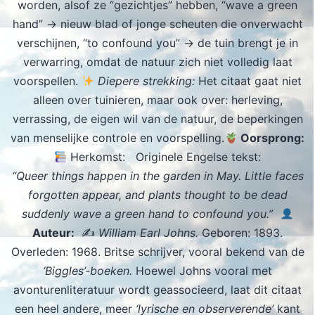
worden, alsof ze “gezichtjes” hebben, “wave a green
hand” → nieuw blad of jonge scheuten die onverwacht
verschijnen, “to confound you” → de tuin brengt je in
verwarring, omdat de natuur zich niet volledig laat
voorspellen.
Diepere strekking:
Het citaat gaat niet
alleen over tuinieren, maar ook over: herleving,
verrassing, de eigen wil van de natuur, de beperkingen
van menselijke controle en voorspelling.
Oorsprong:
Herkomst: Originele Engelse tekst:
“Queer things happen in the garden in May. Little faces
forgotten appear, and plants thought to be dead
suddenly wave a green hand to confound you.”
Auteur:
✍️
William Earl Johns.
Geboren: 1893.
Overleden: 1968. Britse schrijver, vooral bekend van de
‘Biggles’-boeken.
Hoewel Johns vooral met
avonturenliteratuur wordt geassocieerd, laat dit citaat
een heel andere, meer
‘lyrische en observerende’
kant