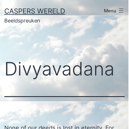
Ga
CASPERS WERELD
Menu
naar
Beeldspreuken
de
inhoud
Divyavadana
None of our deeds is lost in eternity. For