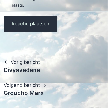
plaats.
Bericht
Vorig bericht
Divyavadana
navigatie
Volgend bericht
Groucho Marx