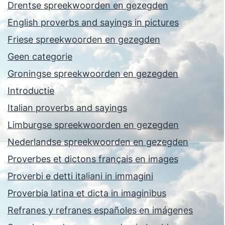
Drentse spreekwoorden en gezegden
English proverbs and sayings in pictures
Friese spreekwoorden en gezegden
Geen categorie
Groningse spreekwoorden en gezegden
Introductie
Italian proverbs and sayings
Limburgse spreekwoorden en gezegden
Nederlandse spreekwoorden en gezegden
Proverbes et dictons français en images
Proverbi e detti italiani in immagini
Proverbia latina et dicta in imaginibus
Refranes y refranes españoles en imágenes