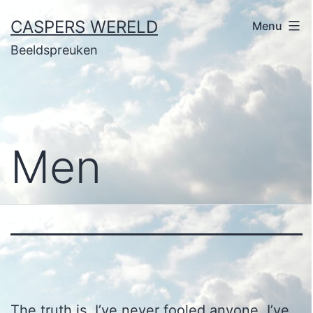
Ga
CASPERS WERELD
Menu
naar
Beeldspreuken
de
inhoud
Men
The truth is, I’ve never fooled anyone. I’ve