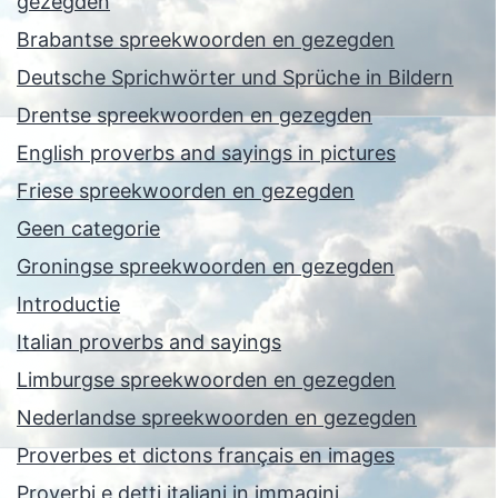
gezegden
Brabantse spreekwoorden en gezegden
Deutsche Sprichwörter und Sprüche in Bildern
Drentse spreekwoorden en gezegden
English proverbs and sayings in pictures
Friese spreekwoorden en gezegden
Geen categorie
Groningse spreekwoorden en gezegden
Introductie
Italian proverbs and sayings
Limburgse spreekwoorden en gezegden
Nederlandse spreekwoorden en gezegden
Proverbes et dictons français en images
Proverbi e detti italiani in immagini