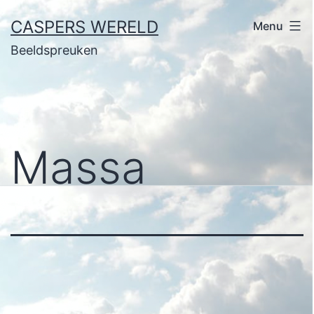
Ga
CASPERS WERELD
Menu
naar
Beeldspreuken
de
inhoud
Massa