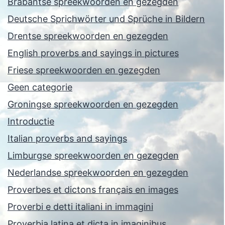
Brabantse spreekwoorden en gezegden
Deutsche Sprichwörter und Sprüche in Bildern
Drentse spreekwoorden en gezegden
English proverbs and sayings in pictures
Friese spreekwoorden en gezegden
Geen categorie
Groningse spreekwoorden en gezegden
Introductie
Italian proverbs and sayings
Limburgse spreekwoorden en gezegden
Nederlandse spreekwoorden en gezegden
Proverbes et dictons français en images
Proverbi e detti italiani in immagini
Proverbia latina et dicta in imaginibus