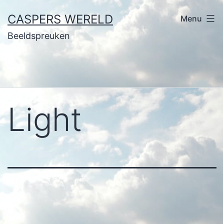
Ga
CASPERS WERELD
Menu
naar
Beeldspreuken
de
inhoud
Light