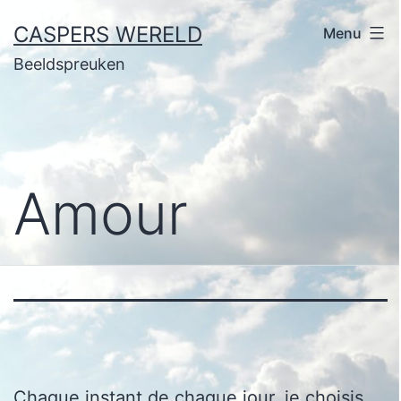
Ga
CASPERS WERELD
Menu
naar
Beeldspreuken
de
inhoud
Amour
Chaque instant de chaque jour, je choisis