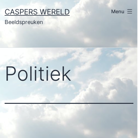
Ga
CASPERS WERELD
Menu
naar
Beeldspreuken
de
inhoud
Politiek