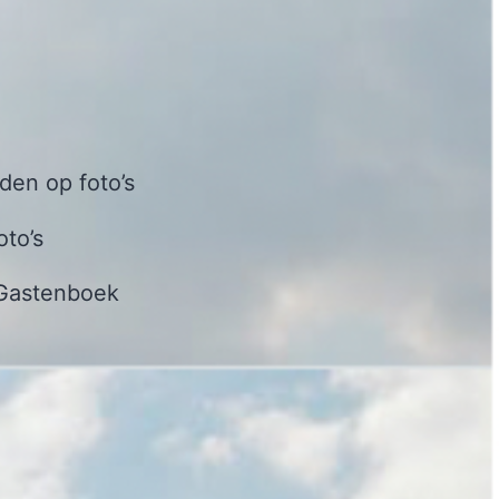
en op foto’s
oto’s
Gastenboek