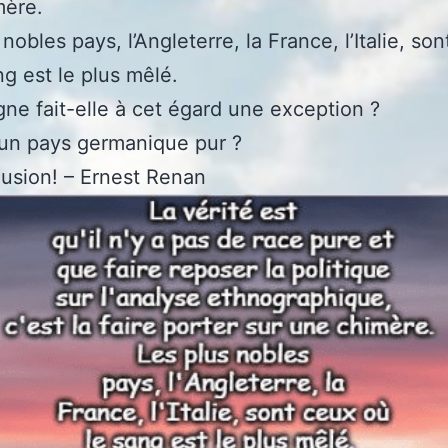
mère.
nobles pays, l’Angleterre, la France, l’Italie, so
ng est le plus mêlé.
gne fait-elle à cet égard une exception ?
 un pays germanique pur ?
llusion! – Ernest Renan