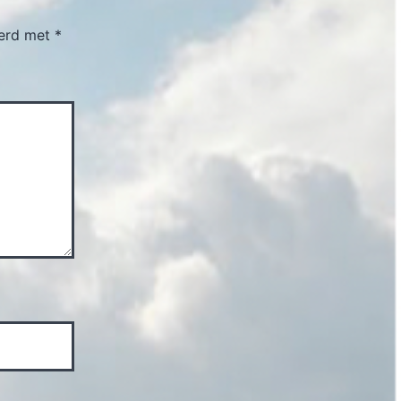
eerd met
*