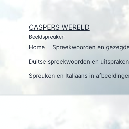
Ga
naar
de
CASPERS WERELD
inhoud
Beeldspreuken
Home
Spreekwoorden en gezegde
Duitse spreekwoorden en uitspraken 
Spreuken en Italiaans in afbeeldinge