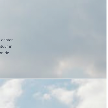
 echter
atuur in
an de