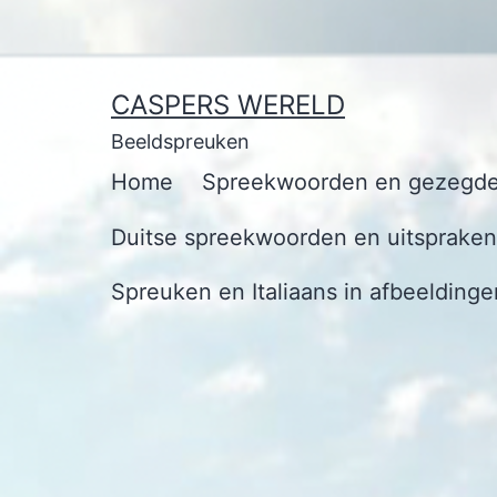
Ga
naar
de
CASPERS WERELD
inhoud
Beeldspreuken
Home
Spreekwoorden en gezegde
Duitse spreekwoorden en uitspraken 
Spreuken en Italiaans in afbeeldinge