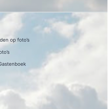
en op foto’s
oto’s
Gastenboek