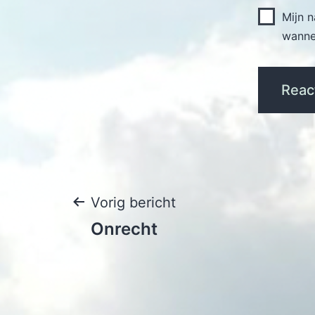
Mijn 
wannee
Bericht
Vorig bericht
Onrecht
navigatie