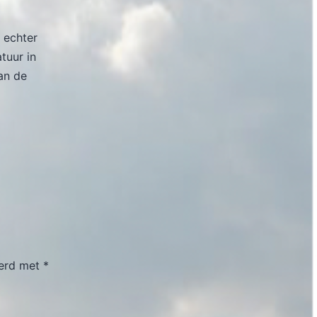
 echter
atuur in
an de
eerd met
*