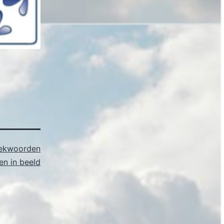
ekwoorden
n in beeld