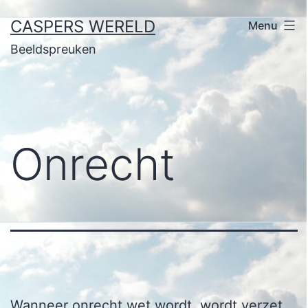
Ga
CASPERS WERELD
Menu
naar
Beeldspreuken
de
inhoud
Onrecht
Wanneer onrecht wet wordt, wordt verzet