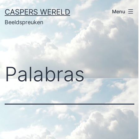
Ga
CASPERS WERELD
Menu
naar
Beeldspreuken
de
inhoud
Palabras