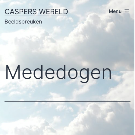
Ga
CASPERS WERELD
Menu
naar
Beeldspreuken
de
inhoud
Mededogen