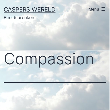
Ga
CASPERS WERELD
Menu
naar
Beeldspreuken
de
inhoud
Compassion