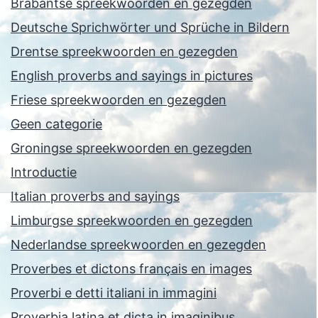
Brabantse spreekwoorden en gezegden
Deutsche Sprichwörter und Sprüche in Bildern
Drentse spreekwoorden en gezegden
English proverbs and sayings in pictures
Friese spreekwoorden en gezegden
Geen categorie
Groningse spreekwoorden en gezegden
Introductie
Italian proverbs and sayings
Limburgse spreekwoorden en gezegden
Nederlandse spreekwoorden en gezegden
Proverbes et dictons français en images
Proverbi e detti italiani in immagini
Proverbia latina et dicta in imaginibus