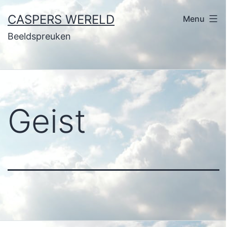
Ga
CASPERS WERELD
Menu
naar
Beeldspreuken
de
inhoud
Geist