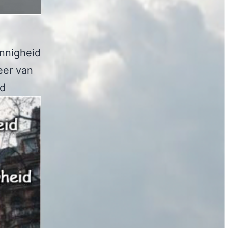
innigheid
eer van
nd