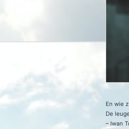
En wie z
De leuge
– Iwan 