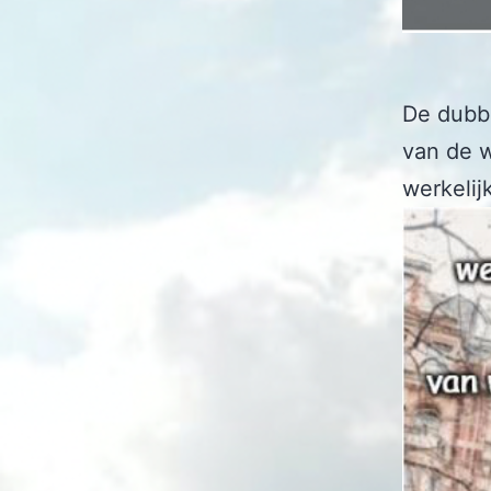
De dubbe
van de w
werkelij