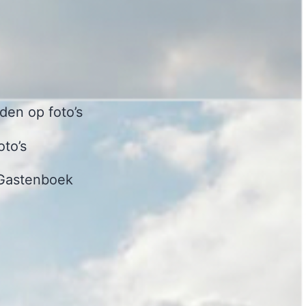
en op foto’s
oto’s
Gastenboek