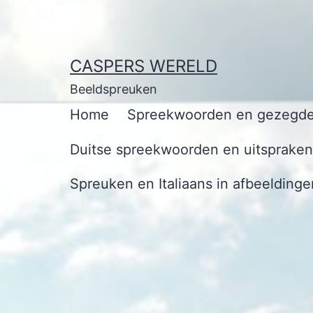
Ga
naar
de
CASPERS WERELD
inhoud
Beeldspreuken
Home
Spreekwoorden en gezegde
Duitse spreekwoorden en uitspraken 
Spreuken en Italiaans in afbeeldinge