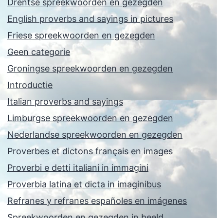
Drentse spreekwoorden en gezegden
English proverbs and sayings in pictures
Friese spreekwoorden en gezegden
Geen categorie
Groningse spreekwoorden en gezegden
Introductie
Italian proverbs and sayings
Limburgse spreekwoorden en gezegden
Nederlandse spreekwoorden en gezegden
Proverbes et dictons français en images
Proverbi e detti italiani in immagini
Proverbia latina et dicta in imaginibus
Refranes y refranes españoles en imágenes
Spreekwoorden en gezegden in beeld