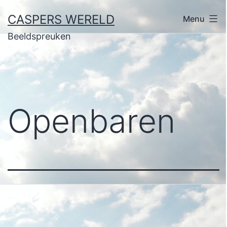
Ga
CASPERS WERELD
Menu
naar
Beeldspreuken
de
inhoud
Openbaren