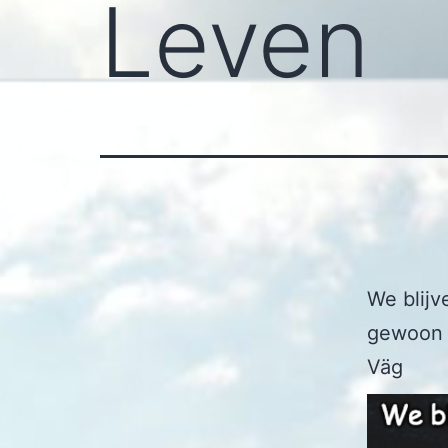
Leven
We blijv
gewoon t
Väg