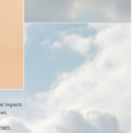
et logisch.
zen.
nen.