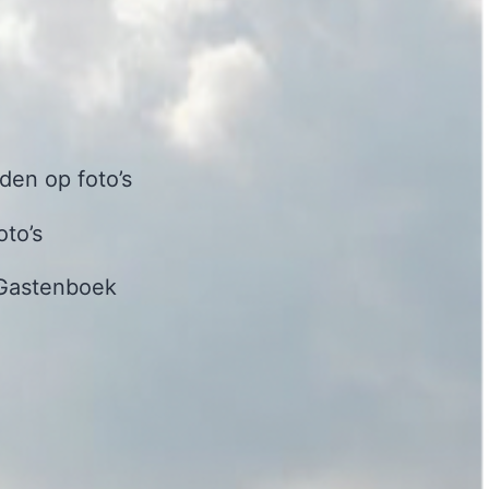
en op foto’s
oto’s
Gastenboek