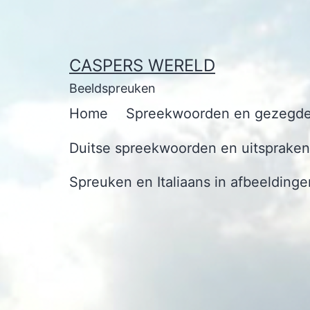
Ga
naar
de
CASPERS WERELD
inhoud
Beeldspreuken
Home
Spreekwoorden en gezegde
Duitse spreekwoorden en uitspraken 
Spreuken en Italiaans in afbeeldinge