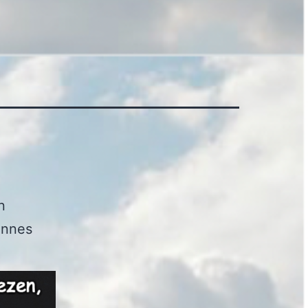
n
ennes