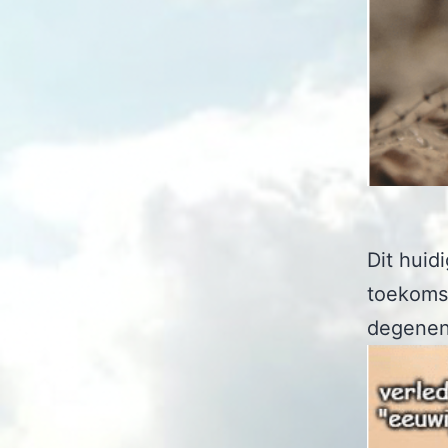
Dit hui
toekomst
degenen 