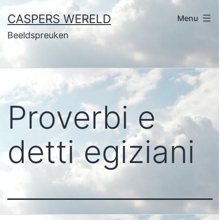
Ga
CASPERS WERELD
Menu
naar
Beeldspreuken
de
inhoud
Proverbi e
detti egiziani