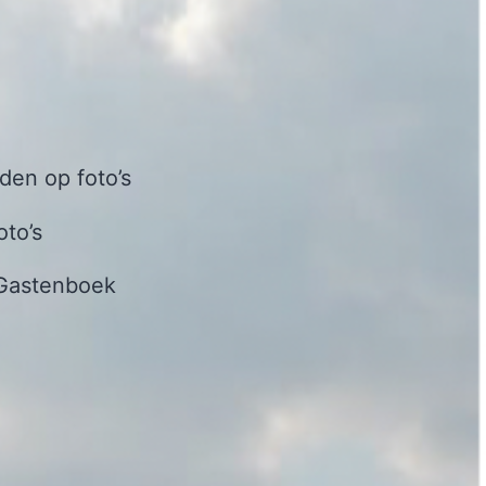
en op foto’s
oto’s
Gastenboek