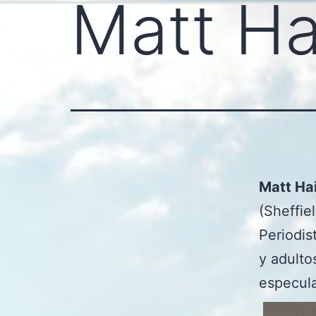
Matt Ha
Matt Ha
(Sheffiel
Periodis
y adulto
especula