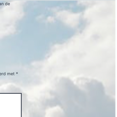
an de
eerd met
*