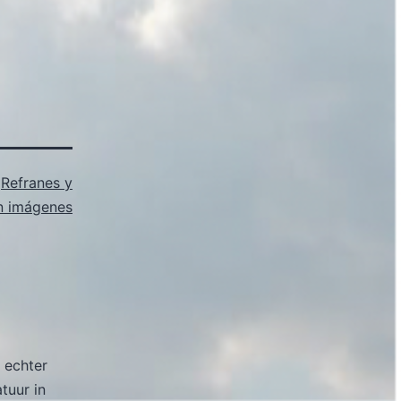
s
Refranes y
n imágenes
 echter
atuur in