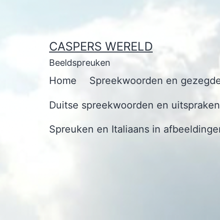
Ga
naar
de
CASPERS WERELD
inhoud
Beeldspreuken
Home
Spreekwoorden en gezegde
Duitse spreekwoorden en uitspraken 
Spreuken en Italiaans in afbeeldinge