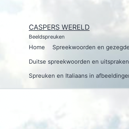
Ga
naar
de
CASPERS WERELD
inhoud
Beeldspreuken
Home
Spreekwoorden en gezegde
Duitse spreekwoorden en uitspraken 
Spreuken en Italiaans in afbeeldinge