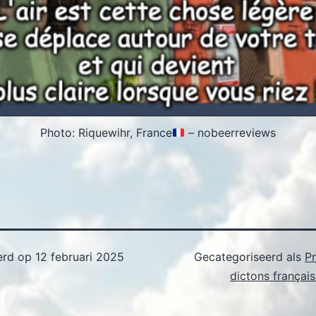
Photo: Riquewihr, France
– nobeerreviews
erd op
12 februari 2025
Gecategoriseerd als
P
dictons françai