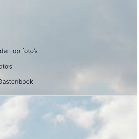
en op foto’s
oto’s
Gastenboek