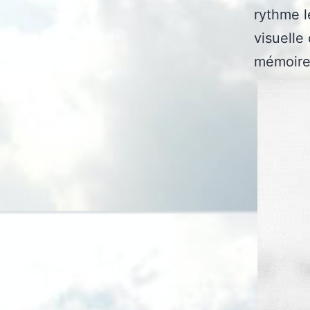
rythme l
visuelle
mémoire