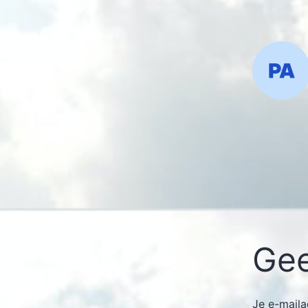
Gee
Je e-maila