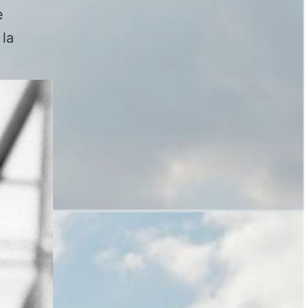
e
 la