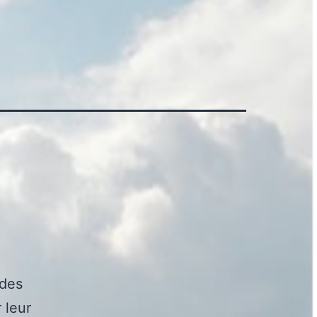
 des
 leur