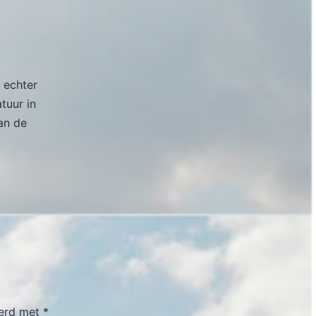
 echter
atuur in
an de
eerd met
*