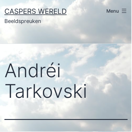
Ga
CASPERS WERELD
Menu
naar
Beeldspreuken
de
inhoud
Andréi
Tarkovski