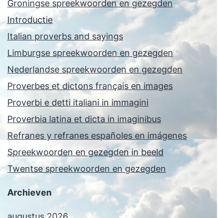
Groningse spreekwoorden en gezegden
Introductie
Italian proverbs and sayings
Limburgse spreekwoorden en gezegden
Nederlandse spreekwoorden en gezegden
Proverbes et dictons français en images
Proverbi e detti italiani in immagini
Proverbia latina et dicta in imaginibus
Refranes y refranes españoles en imágenes
Spreekwoorden en gezegden in beeld
Twentse spreekwoorden en gezegden
Archieven
augustus 2026