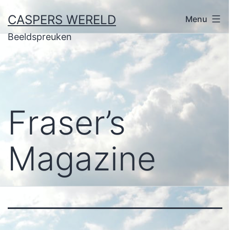
Ga
CASPERS WERELD
Menu
naar
Beeldspreuken
de
inhoud
Fraser’s
Magazine