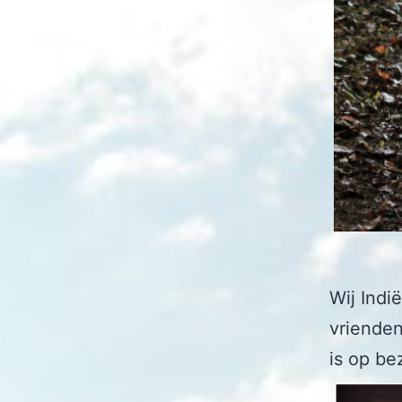
Wij Ind
vrienden
is op be