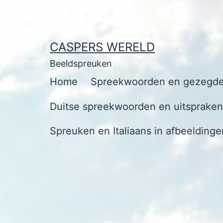
Ga
naar
de
CASPERS WERELD
inhoud
Beeldspreuken
Home
Spreekwoorden en gezegde
Duitse spreekwoorden en uitspraken 
Spreuken en Italiaans in afbeeldinge