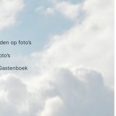
en op foto’s
oto’s
Gastenboek