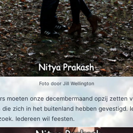
Foto door Jill Wellington
iërs moeten onze decembermaand opzij zetten v
 die zich in het buitenland hebben gevestigd. 
zoek. Iedereen wil feesten.