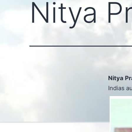
Nitya P
Nitya P
Indias a