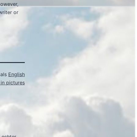
However,
riter or
 als
English
in pictures
 echter