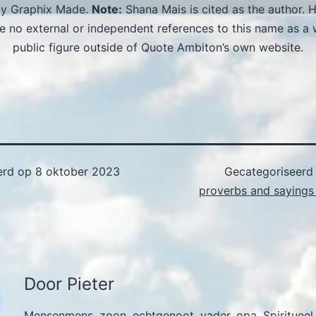
by Graphix Made.
Note:
Shana Mais is cited as the author. 
re no external or independent references to this name as a w
public figure outside of Quote Ambiton’s own website.
erd op
8 oktober 2023
Gecategoriseerd
proverbs and sayings 
Door Pieter
Mensenmens, zoon, echtgenoot, vader, opa. Spiritueel,