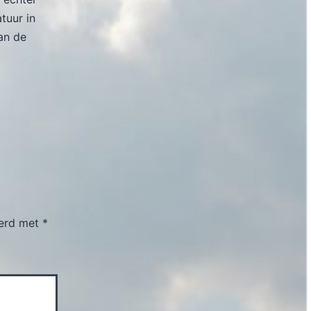
atuur in
an de
eerd met
*