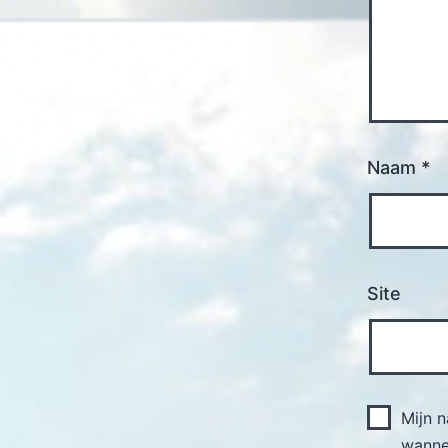
Naam
*
Site
Mijn 
wannee