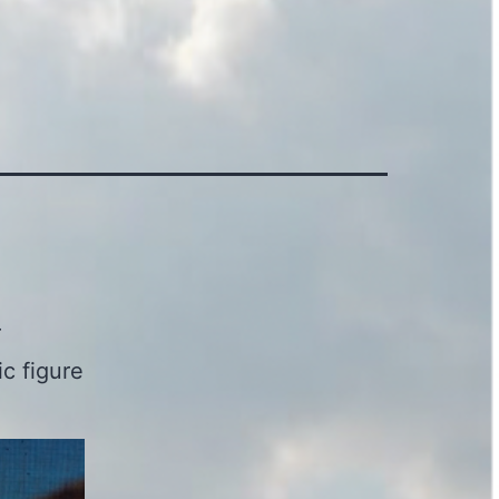
r
c figure