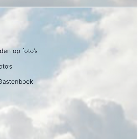
en op foto’s
oto’s
Gastenboek