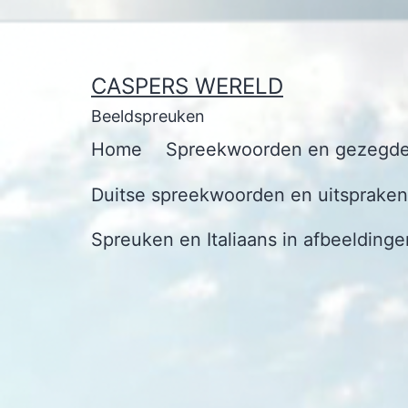
Ga
naar
de
CASPERS WERELD
inhoud
Beeldspreuken
Home
Spreekwoorden en gezegde
Duitse spreekwoorden en uitspraken 
Spreuken en Italiaans in afbeeldinge