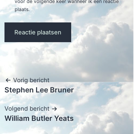
voor de volgende keer wanneer ik een reactie
plaats.
Bericht
Vorig bericht
Stephen Lee Bruner
navigatie
Volgend bericht
William Butler Yeats