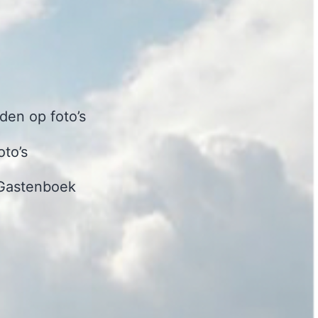
en op foto’s
oto’s
Gastenboek