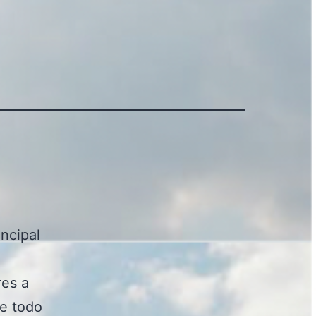
incipal
res a
de todo