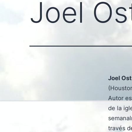
Joel Os
Joel Os
(Houston
Autor es
de la ig
semanalm
través d