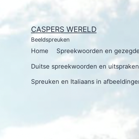
Ga
naar
de
CASPERS WERELD
inhoud
Beeldspreuken
Home
Spreekwoorden en gezegde
Duitse spreekwoorden en uitspraken 
Spreuken en Italiaans in afbeeldinge