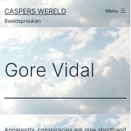
Ga
CASPERS WERELD
Menu
naar
Beeldspreuken
de
inhoud
Gore Vidal
Apparently, conspiracies are now shorthand