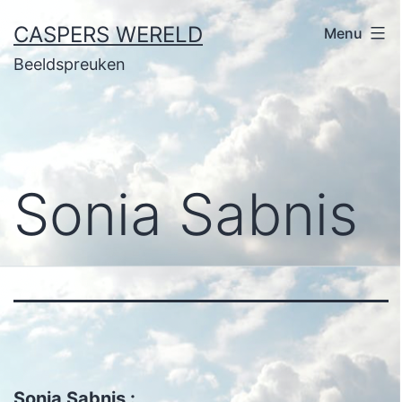
Ga
CASPERS WERELD
Menu
naar
Beeldspreuken
de
inhoud
Sonia Sabnis
Sonia Sabnis :