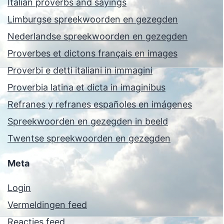
Italian proverbs and sayings
Limburgse spreekwoorden en gezegden
Nederlandse spreekwoorden en gezegden
Proverbes et dictons français en images
Proverbi e detti italiani in immagini
Proverbia latina et dicta in imaginibus
Refranes y refranes españoles en imágenes
Spreekwoorden en gezegden in beeld
Twentse spreekwoorden en gezegden
Meta
Login
Vermeldingen feed
Reacties feed