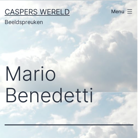
Ga
CASPERS WERELD
Menu
naar
Beeldspreuken
de
inhoud
Mario
Benedetti