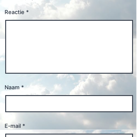
Reactie
*
Naam
*
E-mail
*