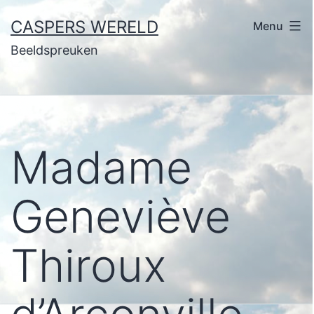
Ga
CASPERS WERELD
Menu
naar
Beeldspreuken
de
inhoud
Madame
Geneviève
Thiroux