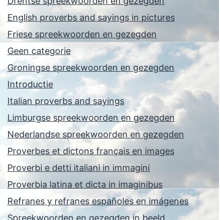
Drentse spreekwoorden en gezegden
English proverbs and sayings in pictures
Friese spreekwoorden en gezegden
Geen categorie
Groningse spreekwoorden en gezegden
Introductie
Italian proverbs and sayings
Limburgse spreekwoorden en gezegden
Nederlandse spreekwoorden en gezegden
Proverbes et dictons français en images
Proverbi e detti italiani in immagini
Proverbia latina et dicta in imaginibus
Refranes y refranes españoles en imágenes
Spreekwoorden en gezegden in beeld