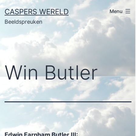
Ga
CASPERS WERELD
Menu
naar
Beeldspreuken
de
inhoud
Win Butler
Edwin Farnham Butler III: