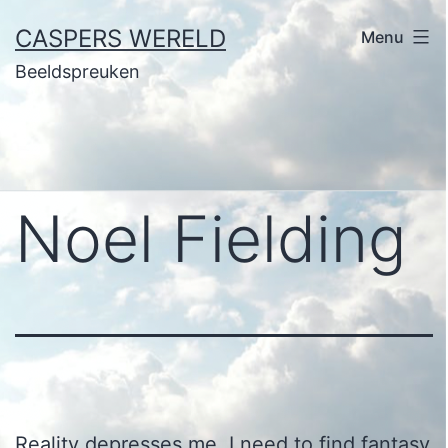
Ga
CASPERS WERELD
Menu
naar
Beeldspreuken
de
inhoud
Noel Fielding
Reality depresses me. I need to find fantasy