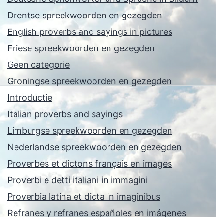
Drentse spreekwoorden en gezegden
English proverbs and sayings in pictures
Friese spreekwoorden en gezegden
Geen categorie
Groningse spreekwoorden en gezegden
Introductie
Italian proverbs and sayings
Limburgse spreekwoorden en gezegden
Nederlandse spreekwoorden en gezegden
Proverbes et dictons français en images
Proverbi e detti italiani in immagini
Proverbia latina et dicta in imaginibus
Refranes y refranes españoles en imágenes