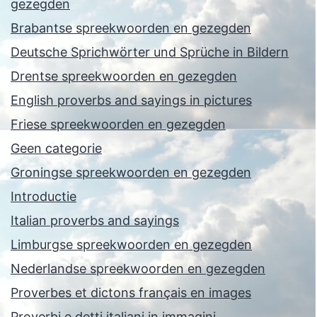
gezegden
Brabantse spreekwoorden en gezegden
Deutsche Sprichwörter und Sprüche in Bildern
Drentse spreekwoorden en gezegden
English proverbs and sayings in pictures
Friese spreekwoorden en gezegden
Geen categorie
Groningse spreekwoorden en gezegden
Introductie
Italian proverbs and sayings
Limburgse spreekwoorden en gezegden
Nederlandse spreekwoorden en gezegden
Proverbes et dictons français en images
Proverbi e detti italiani in immagini