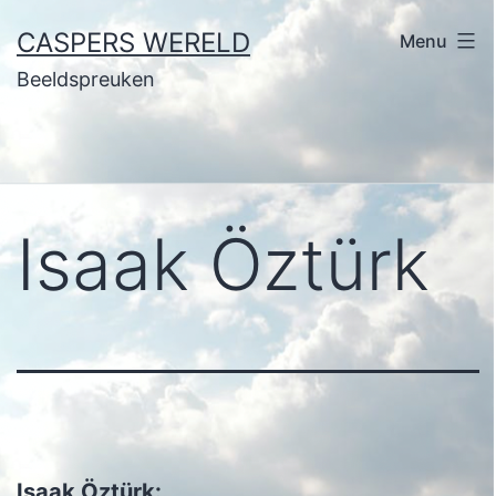
Ga
CASPERS WERELD
Menu
naar
Beeldspreuken
de
inhoud
Isaak Öztürk
Isaak Öztürk: