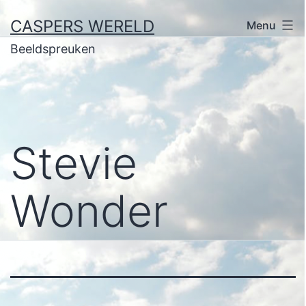
Ga
CASPERS WERELD
Menu
naar
Beeldspreuken
de
inhoud
Stevie
Wonder