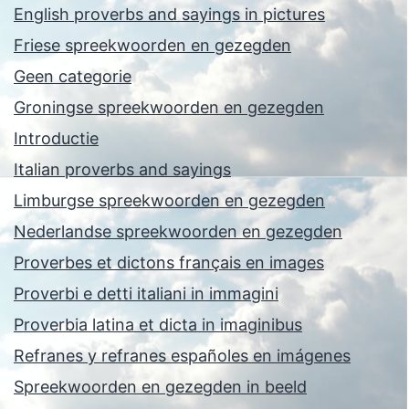
English proverbs and sayings in pictures
Friese spreekwoorden en gezegden
Geen categorie
Groningse spreekwoorden en gezegden
Introductie
Italian proverbs and sayings
Limburgse spreekwoorden en gezegden
Nederlandse spreekwoorden en gezegden
Proverbes et dictons français en images
Proverbi e detti italiani in immagini
Proverbia latina et dicta in imaginibus
Refranes y refranes españoles en imágenes
Spreekwoorden en gezegden in beeld