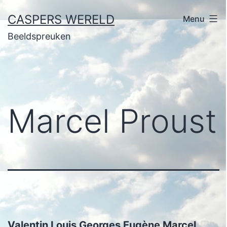
Ga
CASPERS WERELD
Menu
naar
Beeldspreuken
de
inhoud
Marcel Proust
Valentin Louis Georges Eugène Marcel