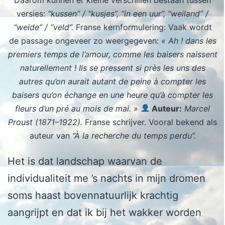
versies:
“kussen” / “kusjes”, “in een uur”, “weiland” /
“weide” / “veld”.
Franse kernformulering: Vaak wordt
de passage ongeveer zo weergegeven:
« Ah ! dans les
premiers temps de l’amour, comme les baisers naissent
naturellement ! Ils se pressent si près les uns des
autres qu’on aurait autant de peine à compter les
baisers qu’on échange en une heure qu’à compter les
fleurs d’un pré au mois de mai. »
Auteur:
Marcel
Proust (1871–1922).
Franse schrijver. Vooral bekend als
auteur van
“À la recherche du temps perdu”.
Het is dat landschap waarvan de
individualiteit me ’s nachts in mijn dromen
soms haast bovennatuurlijk krachtig
aangrijpt en dat ik bij het wakker worden