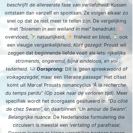
beschrijft de allereerste fase van verliefdheid:
Kussen
ontstaan dan vanzelf en spontaan. Ze volgen elkaar zo
snel op dat ze niet meer te tellen zijn. De vergelijking
met
“bloemen in een weiland in mei”
benadrukt:
overvloed,
natuurlijkeid,
frisheid en bloei,
ook
een vleugje vergankelijkheid.
Kort gezegd:
Proust wil
zeggen dat beginnende liefde voelt als iets:
rijkelijks
stromends, ongeremd, bijna eindeloos, en vol
tederheid.
Oorsprong:
Dit is
‘geen spreekwoord of
volksgezegde’,
maar een
‘literaire passage’.
Het citaat
komt uit Marcel Prousts romancyclus
“À la recherche
du temps perdu” (Op zoek naar de verloren tijd).
Meer
specifiek wordt het doorgaans gesitueerd in:
“Du côté
de chez Swann”,
en daarbinnen
“Un amour de Swann”.
Belangrijke nuance:
De Nederlandse formulering die
circuleert is meestal een
‘vertaling of parafrase’.
Daarom kunnen er kleine verschillen bestaan tussen