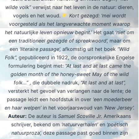
wilde volk”
verwijst naar het leven in de natuur: dieren,
vogels en het woud.
Kort gezegd: ‘mei wordt
voorgesteld als het langverwachte moment waarop
het natuurlijke leven opnieuw begint.’
Het gaat ‘
niet om
een traditioneel gezegde of spreekwoord’,
maar om
een
‘literaire passage’,
afkomstig uit het boek
“Wild
Folk”,
gepubliceerd in 1922, de oorspronkelijke Engelse
formulering begint met:
“At last and at last came the
golden month of the honey-sweet May of the wild
folk…” ,
die dubbele nadruk,
“At last and at last”,
versterkt het gevoel van verlangen naar de lente; de
passage leidt een hoofdstuk in over
‘een moederbeer
en haar welpen’
in het voorjaarswoud van
‘New Jersey’.
Auteur:
De auteur is
Samuel Scoville Jr.
Amerikaans
schrijver, bekend om
‘natuurverhalen’
en
‘poëtisch
natuurproza’,
deze passage past goed binnen zijn