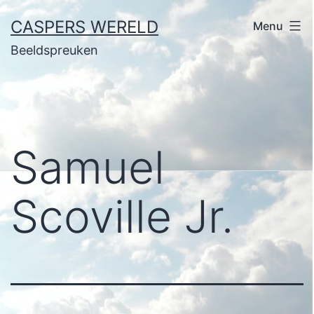
Ga
CASPERS WERELD
Menu
naar
Beeldspreuken
de
inhoud
Samuel
Scoville Jr.