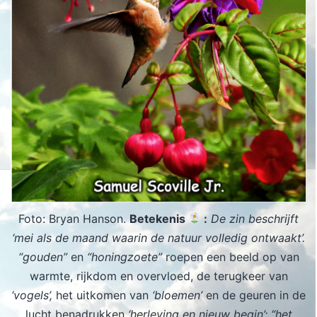
Foto: Bryan Hanson.
Betekenis
:
De zin beschrijft
‘mei als de maand waarin de natuur volledig ontwaakt’.
“gouden”
en
“honingzoete”
roepen een beeld op van
warmte, rijkdom en overvloed, de terugkeer van
‘vogels’,
het uitkomen van
‘bloemen’
en de geuren in de
lucht benadrukken
‘herleving en nieuw begin’; “het